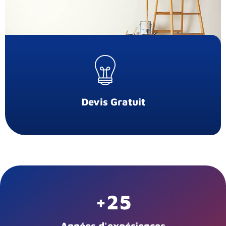
Devis Gratuit
+
25
Années d'expériences