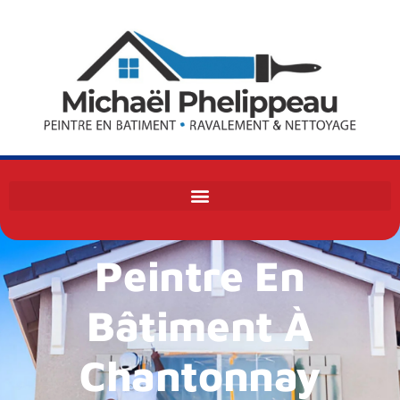
Michaël Phelippeau
Peintre En
Bâtiment À
Chantonnay