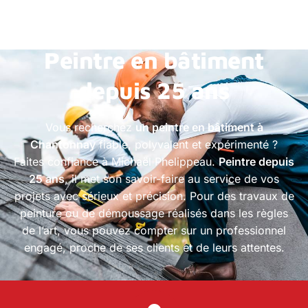
Michaël Phelippeau
Peintre en bâtiment
depuis 25 ans
Vous recherchez
un peintre en bâtiment à
Chantonnay
fiable, polyvalent et expérimenté ?
Faites confiance à Michaël Phelippeau.
Peintre depuis
25 ans
, il met son savoir-faire au service de vos
projets avec sérieux et précision. Pour des travaux de
peinture ou de démoussage réalisés dans les règles
de l’art, vous pouvez compter sur un professionnel
engagé, proche de ses clients et de leurs attentes.